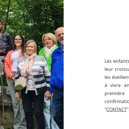
Les enfant
leur crois
les éveillen
à vivre en
première
confirmat
"
CONTACT
"