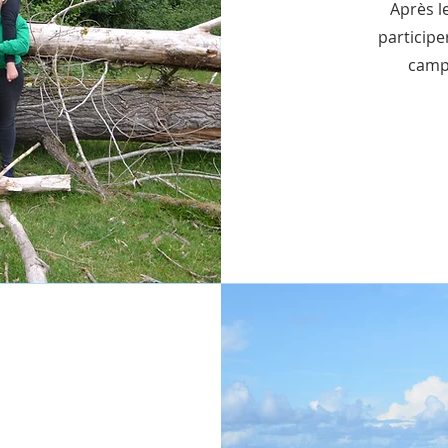
Après l
participe
camps